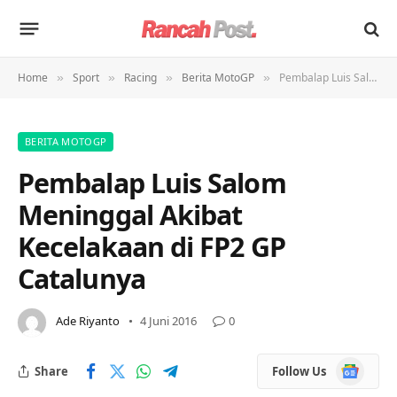
Home
Sport
Racing
Berita MotoGP
Pembalap Luis Salom Meninggal Akibat Kecelakaan di FP2 GP Catalunya
»
»
»
»
BERITA MOTOGP
Pembalap Luis Salom
Meninggal Akibat
Kecelakaan di FP2 GP
Catalunya
Ade Riyanto
4 Juni 2016
0
Google
Share
Follow Us
News