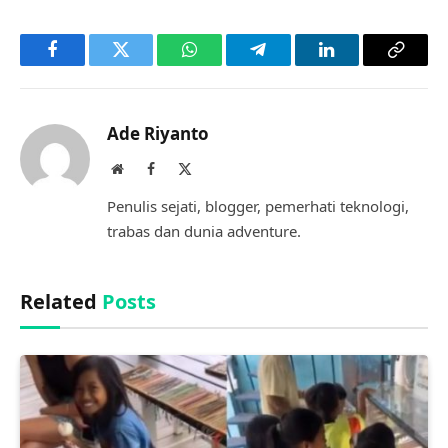
Facebook
Twitter
WhatsApp
Telegram
LinkedIn
Copy
Link
Ade Riyanto
Website
Facebook
X
(Twitter)
Penulis sejati, blogger, pemerhati teknologi,
trabas dan dunia adventure.
Related
Posts