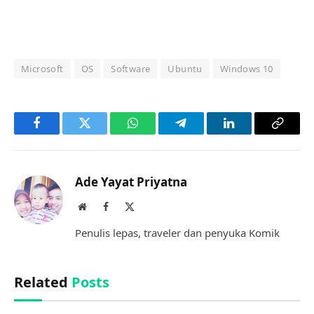
Microsoft
OS
Software
Ubuntu
Windows 10
Facebook
Twitter
WhatsApp
Telegram
LinkedIn
Copy
Link
Ade Yayat Priyatna
Website
Facebook
X
(Twitter)
Penulis lepas, traveler dan penyuka Komik
Related
Posts