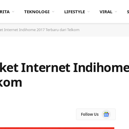
RITA
TEKNOLOGI
LIFESTYLE
VIRAL
et Internet Indihome 2017 Terbaru dari Telkom
ket Internet Indihome
lkom
Google
Follow Us
News