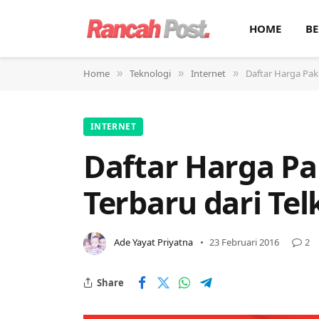
HOME
BE
Home
Teknologi
Internet
Daftar Harga Pak
»
»
»
INTERNET
Daftar Harga Pa
Terbaru dari Te
Ade Yayat Priyatna
23 Februari 2016
2
Share