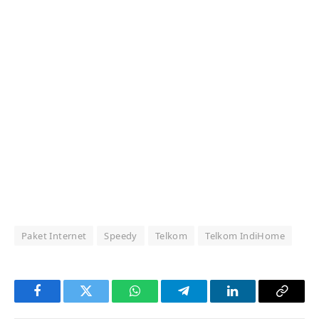
Paket Internet
Speedy
Telkom
Telkom IndiHome
Facebook
Twitter
WhatsApp
Telegram
LinkedIn
Copy