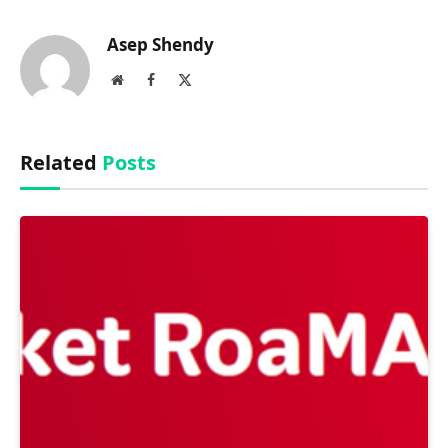
Link
Asep Shendy
Website
Facebook
X
(Twitter)
Related
Posts