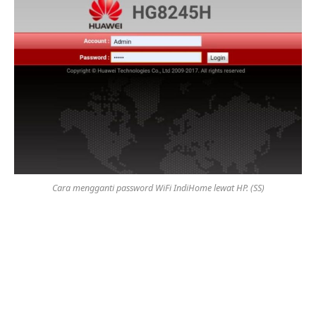
Cara mengganti password WiFi IndiHome lewat HP. (SS)