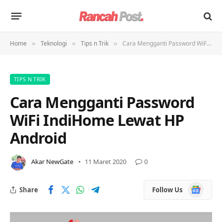
Home
Teknologi
Tips n Trik
Cara Mengganti Password WiFi IndiHome Lewat HP Android
»
»
»
TIPS N TRIK
Cara Mengganti Password
WiFi IndiHome Lewat HP
Android
Akar NewGate
11 Maret 2020
0
Google
Share
Follow Us
News