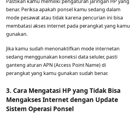
Pastikan kamu memiliki pengaturan jaringan HP yang
benar. Periksa apakah ponsel kamu sedang dalam
mode pesawat atau tidak karena pencurian ini bisa
membatasi akses internet pada perangkat yang kamu
gunakan.
Jika kamu sudah menonaktifkan mode internetan
sedang menggunakan koneksi data seluler, pasti
ganteng aturan APN (Access Point Name) di
perangkat yang kamu gunakan sudah benar.
3. Cara Mengatasi HP yang Tidak Bisa
Mengakses Internet dengan Update
Sistem Operasi Ponsel