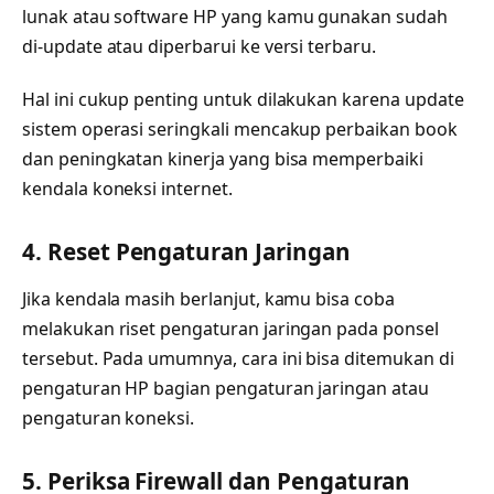
lunak atau software HP yang kamu gunakan sudah
di-update atau diperbarui ke versi terbaru.
Hal ini cukup penting untuk dilakukan karena update
sistem operasi seringkali mencakup perbaikan book
dan peningkatan kinerja yang bisa memperbaiki
kendala koneksi internet.
4. Reset Pengaturan Jaringan
Jika kendala masih berlanjut, kamu bisa coba
melakukan riset pengaturan jaringan pada ponsel
tersebut. Pada umumnya, cara ini bisa ditemukan di
pengaturan HP bagian pengaturan jaringan atau
pengaturan koneksi.
5. Periksa Firewall dan Pengaturan