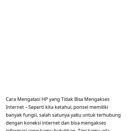
Cara Mengatasi HP yang Tidak Bisa Mengakses
Internet – Seperti kita ketahui, ponsel memiliki
banyak fungsi, salah satunya yaitu untuk terhubung
dengan koneksi internet dan bisa mengakses
informasi yang kamu butuhkan. Tapi kamu ada