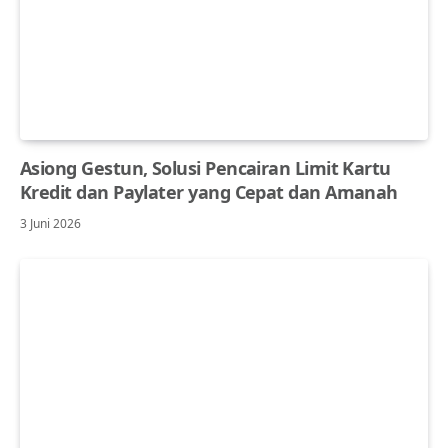
Asiong Gestun, Solusi Pencairan Limit Kartu
Kredit dan Paylater yang Cepat dan Amanah
3 Juni 2026