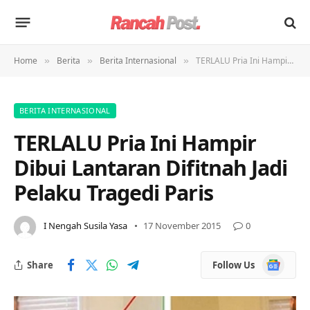
Home
Berita
Berita Internasional
TERLALU Pria Ini Hampir Dibui Lantaran Difitnah Jadi Pelaku Tragedi Paris
»
»
»
BERITA INTERNASIONAL
TERLALU Pria Ini Hampir
Dibui Lantaran Difitnah Jadi
Pelaku Tragedi Paris
I Nengah Susila Yasa
17 November 2015
0
Google
Share
Follow Us
News