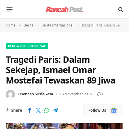
Home
Berita
Berita Internasional
Tragedi Paris: Dalam Sekejap, Ismael Omar Mostefai Tewaskan 89 Jiwa
»
»
»
BERITA INTERNASIONAL
Tragedi Paris: Dalam
Sekejap, Ismael Omar
Mostefai Tewaskan 89 Jiwa
I Nengah Susila Yasa
16 November 2015
0
Google
Share
Follow Us
News