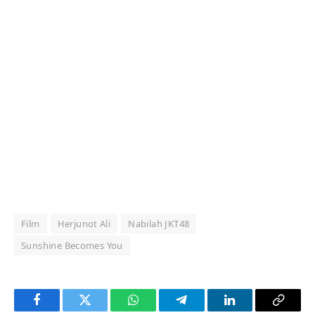
Film
Herjunot Ali
Nabilah JKT48
Sunshine Becomes You
Facebook
Twitter
WhatsApp
Telegram
LinkedIn
Copy