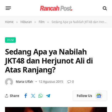
Home
Hiburan
Film
Sedang Apa ya Nabilah JKT48 dan Herjunot Ali di Atas Ranjang?
»
»
»
FILM
Sedang Apa ya Nabilah
JKT48 dan Herjunot Ali di
Atas Ranjang?
Maria Ulfah
12 Agustus 2015
0
Google
Share
Follow Us
News