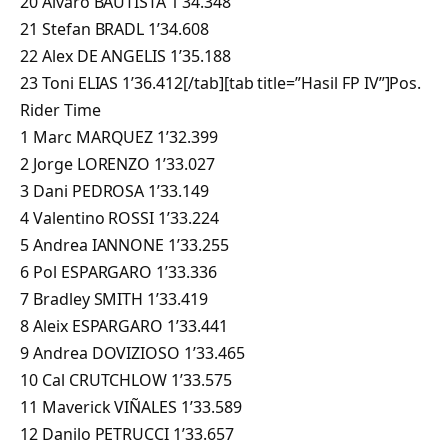
20 Alvaro BAUTISTA 1’34.348
21 Stefan BRADL 1’34.608
22 Alex DE ANGELIS 1’35.188
23 Toni ELIAS 1’36.412[/tab][tab title=”Hasil FP IV”]Pos.
Rider Time
1 Marc MARQUEZ 1’32.399
2 Jorge LORENZO 1’33.027
3 Dani PEDROSA 1’33.149
4 Valentino ROSSI 1’33.224
5 Andrea IANNONE 1’33.255
6 Pol ESPARGARO 1’33.336
7 Bradley SMITH 1’33.419
8 Aleix ESPARGARO 1’33.441
9 Andrea DOVIZIOSO 1’33.465
10 Cal CRUTCHLOW 1’33.575
11 Maverick VIÑALES 1’33.589
12 Danilo PETRUCCI 1’33.657