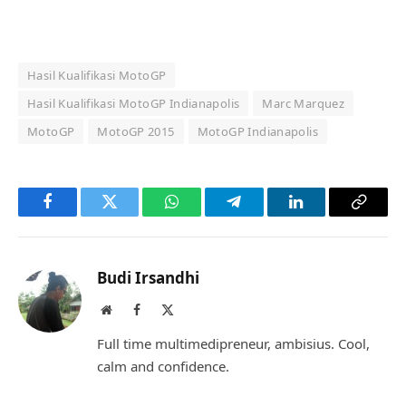
Hasil Kualifikasi MotoGP
Hasil Kualifikasi MotoGP Indianapolis
Marc Marquez
MotoGP
MotoGP 2015
MotoGP Indianapolis
Facebook
Twitter
WhatsApp
Telegram
LinkedIn
Copy
Link
Budi Irsandhi
Website
Facebook
X
(Twitter)
Full time multimedipreneur, ambisius. Cool,
calm and confidence.