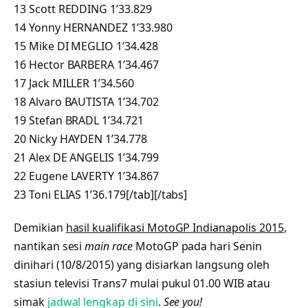
13 Scott REDDING 1’33.829
14 Yonny HERNANDEZ 1’33.980
15 Mike DI MEGLIO 1’34.428
16 Hector BARBERA 1’34.467
17 Jack MILLER 1’34.560
18 Alvaro BAUTISTA 1’34.702
19 Stefan BRADL 1’34.721
20 Nicky HAYDEN 1’34.778
21 Alex DE ANGELIS 1’34.799
22 Eugene LAVERTY 1’34.867
23 Toni ELIAS 1’36.179[/tab][/tabs]
Demikian
hasil kualifikasi MotoGP Indianapolis 2015
,
nantikan sesi
main race
MotoGP pada hari Senin
dinihari (10/8/2015) yang disiarkan langsung oleh
stasiun televisi Trans7 mulai pukul 01.00 WIB atau
simak
jadwal lengkap di sini
.
See you!