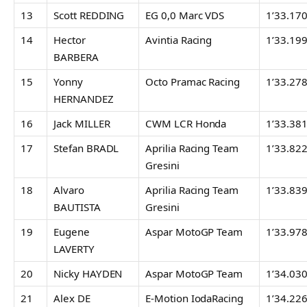
13
Scott REDDING
EG 0,0 Marc VDS
1’33.17
14
Hector
Avintia Racing
1’33.19
BARBERA
15
Yonny
Octo Pramac Racing
1’33.27
HERNANDEZ
16
Jack MILLER
CWM LCR Honda
1’33.38
17
Stefan BRADL
Aprilia Racing Team
1’33.82
Gresini
18
Alvaro
Aprilia Racing Team
1’33.83
BAUTISTA
Gresini
19
Eugene
Aspar MotoGP Team
1’33.97
LAVERTY
20
Nicky HAYDEN
Aspar MotoGP Team
1’34.03
21
Alex DE
E-Motion IodaRacing
1’34.22