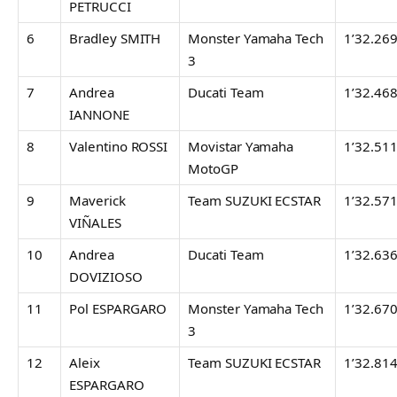
PETRUCCI
6
Bradley SMITH
Monster Yamaha Tech
1’32.26
3
7
Andrea
Ducati Team
1’32.46
IANNONE
8
Valentino ROSSI
Movistar Yamaha
1’32.51
MotoGP
9
Maverick
Team SUZUKI ECSTAR
1’32.57
VIÑALES
10
Andrea
Ducati Team
1’32.63
DOVIZIOSO
11
Pol ESPARGARO
Monster Yamaha Tech
1’32.67
3
12
Aleix
Team SUZUKI ECSTAR
1’32.81
ESPARGARO