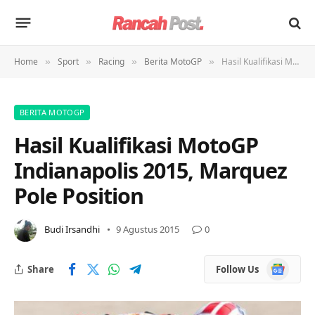
Home
Sport
Racing
Berita MotoGP
Hasil Kualifikasi MotoGP Indianapolis 2015, Marquez Pole Position
»
»
»
»
BERITA MOTOGP
Hasil Kualifikasi MotoGP
Indianapolis 2015, Marquez
Pole Position
Budi Irsandhi
9 Agustus 2015
0
Google
Share
Follow Us
News