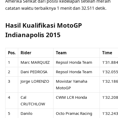
Amerika Serikat dari posisi kedelapan setelah meraih
catatan waktu terbaiknya 1 menit dan 32.511 detik.
Hasil Kualifikasi MotoGP
Indianapolis 2015
Pos.
Rider
Team
Time
1
Marc MARQUEZ
Repsol Honda Team
1’31.88
2
Dani PEDROSA
Repsol Honda Team
1’32.05
3
Jorge LORENZO
Movistar Yamaha
1’32.18
MotoGP
4
Cal
CWM LCR Honda
1’32.20
CRUTCHLOW
5
Danilo
Octo Pramac Racing
1’32.24