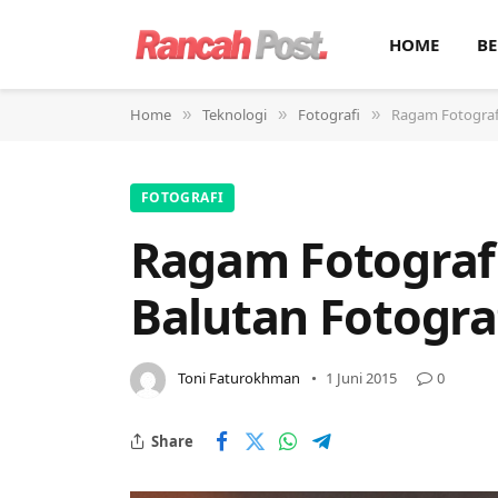
HOME
BE
Home
Teknologi
Fotografi
Ragam Fotografi
»
»
»
FOTOGRAFI
Ragam Fotograf
Balutan Fotogra
Toni Faturokhman
1 Juni 2015
0
Share