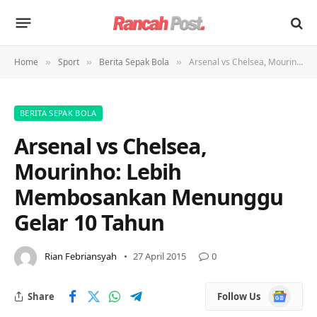
Home
Sport
Berita Sepak Bola
Arsenal vs Chelsea, Mourinho: Lebih Membosankan Menunggu Gelar 10 Tahun
»
»
»
BERITA SEPAK BOLA
Arsenal vs Chelsea,
Mourinho: Lebih
Membosankan Menunggu
Gelar 10 Tahun
Rian Febriansyah
27 April 2015
0
Google
Share
Follow Us
News