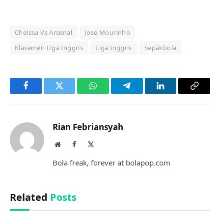
Chelsea Vs Arsenal
Jose Mourinho
Klasemen Liga Inggris
Liga Inggris
Sepakbola
Facebook
Twitter
WhatsApp
Telegram
LinkedIn
Copy
Link
Rian Febriansyah
Website
Facebook
X
(Twitter)
Bola freak, forever at bolapop.com
Related
Posts