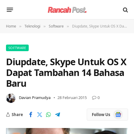
Home
Teknologi
Software
Diupdate, Skype Untuk OS X Dapat Tambahan 14 Bahasa Baru
»
»
»
SOFTWARE
Diupdate, Skype Untuk OS X
Dapat Tambahan 14 Bahasa
Baru
Davian Pramudya
28 Februari 2015
0
Google
Share
Follow Us
News