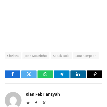
Chelsea
Jose Mourinho
Sepak Bola
Southampton
Facebook
Twitter
WhatsApp
Telegram
LinkedIn
Copy
Link
Rian Febriansyah
Website
Facebook
X