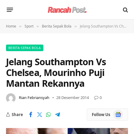
Home
Sport
Berita Sepak Bola
Jelang Southampton Vs Chelsea, Mourinho Puji Mantan Rekannya
»
»
»
BERITA SEPAK BOLA
Jelang Southampton Vs
Chelsea, Mourinho Puji
Mantan Rekannya
Rian Febriansyah
28 Desember 2014
0
Google
Share
Follow Us
News