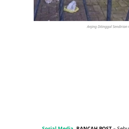
Anjing Ditinggal Sendirian
Sosial Media
, RANCAH POST
– Sebu