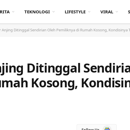
RITA
TEKNOLOGI
LIFESTYLE
VIRAL
r Anjing Ditinggal Sendirian Oleh Pemiliknya di Rumah Kosong, Kondisinya 
jing Ditinggal Sendiri
umah Kosong, Kondisi
Google
Follow Us