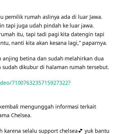
au pemilik rumah aslinya ada di luar Jawa.
n tapi juga udah pindah ke luar jawa.
mah itu, tapi tadi pagi kita datengin tapi
ntu, nanti kita akan kesana lagi,” paparnya.
n anjing betina dan sudah melahirkan dua
 sudah dikubur di halaman rumah tersebut.
video/7100763235715927322?
kembali mengunggah informasi terkait
nama Chelsea.
h karena selalu support chelsea💕 yuk bantu