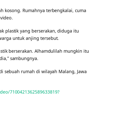
umah kosong. Rumahnya terbengkalai, cuma
 video.
k plastik yang berserakan, diduga itu
arga untuk anjing tersebut.
astik berserakan. Alhamdulilah mungkin itu
dia,” sambungnya.
 di sebuah rumah di wilayah Malang, Jawa
video/7100421362589633819?