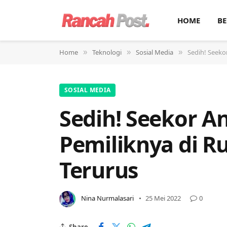
HOME
BE
Home
Teknologi
Sosial Media
Sedih! Seeko
»
»
»
SOSIAL MEDIA
Sedih! Seekor An
Pemiliknya di R
Terurus
Nina Nurmalasari
25 Mei 2022
0
Share