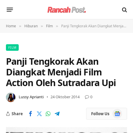
Home
Hiburan
Film
Panji Tengkorak Akan Diangkat Menjadi Film Action Oleh Sutradara Upi
»
»
»
FILM
Panji Tengkorak Akan
Diangkat Menjadi Film
Action Oleh Sutradara Upi
Lussy Aprianti
24 Oktober 2014
0
Google
Share
Follow Us
News