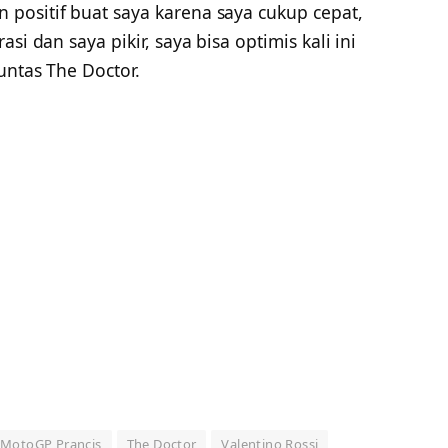
positif buat saya karena saya cukup cepat,
si dan saya pikir, saya bisa optimis kali ini
untas The Doctor.
MotoGP Prancis
The Doctor
Valentino Rossi