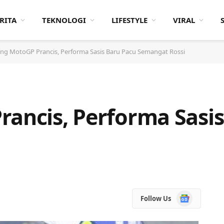
RITA
TEKNOLOGI
LIFESTYLE
VIRAL
ang MotoGP Prancis, Performa Sasis Baru Pacu Semangat Rossi
rancis, Performa Sasi
Google
Follow Us
News