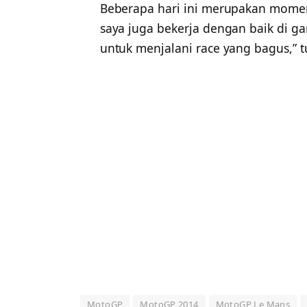
Beberapa hari ini merupakan momen 
saya juga bekerja dengan baik di gara
untuk menjalani race yang bagus,” t
MotoGP
MotoGP 2014
MotoGP Le Mans