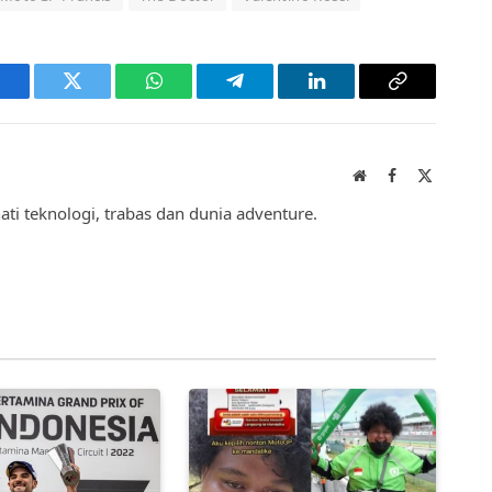
acebook
Twitter
WhatsApp
Telegram
LinkedIn
Copy
Link
Website
Facebook
X
(Twitter)
hati teknologi, trabas dan dunia adventure.