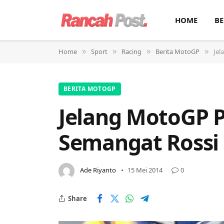
HOME
BE
Home
Sport
Racing
Berita MotoGP
Jel
»
»
»
»
BERITA MOTOGP
Jelang MotoGP P
Semangat Rossi
Ade Riyanto
15 Mei 2014
0
Share