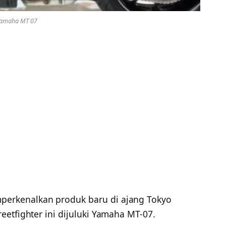
amaha MT 07
erkenalkan produk baru di ajang Tokyo
etfighter ini dijuluki Yamaha MT-07.