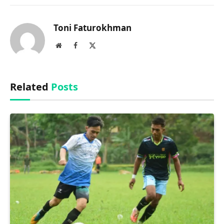
Link
Toni Faturokhman
Website
Facebook
X
(Twitter)
Related
Posts