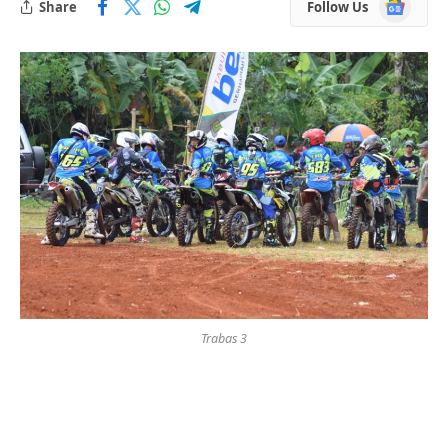
Google
Share
Follow Us
News
Trabas 3