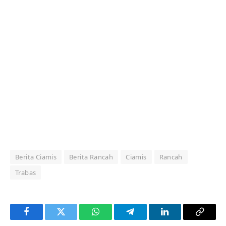
Berita Ciamis
Berita Rancah
Ciamis
Rancah
Trabas
Facebook
Twitter
WhatsApp
Telegram
LinkedIn
Copy