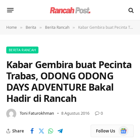
Home
Berita
Berita Rancah
Kabar Gembira buat Pecinta Trabas, ODONG ODONG DAYS ADVENTURE Bakal Hadir di Rancah
»
»
»
BERITA RANCAH
Kabar Gembira buat Pecinta
Trabas, ODONG ODONG
DAYS ADVENTURE Bakal
Hadir di Rancah
Toni Faturokhman
8 Agustus 2016
0
Google
Share
Follow Us
News