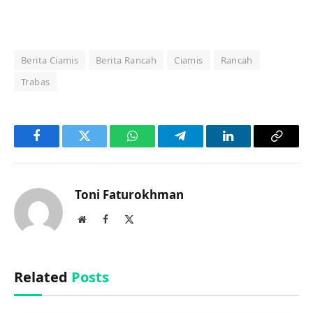
Berita Ciamis
Berita Rancah
Ciamis
Rancah
Trabas
Facebook
Twitter
WhatsApp
Telegram
LinkedIn
Copy
Link
Toni Faturokhman
Website
Facebook
X
(Twitter)
Related
Posts