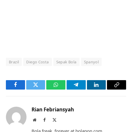
Brazil
Diego Costa
Sepak Bola
Spanyol
Facebook
Twitter
WhatsApp
Telegram
LinkedIn
Copy
Link
Rian Febriansyah
Website
Facebook
X
(Twitter)
Bola freak, forever at bolapop.com