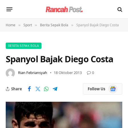
Home
Sport
Berita Sepak Bola
Spanyol Bajak Diego Costa
»
»
»
BERITA SEPAK BOLA
Spanyol Bajak Diego Costa
Rian Febriansyah
18 Oktober 2013
0
Google
Share
Follow Us
News