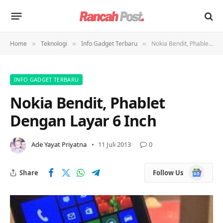
Home
Teknologi
Info Gadget Terbaru
Nokia Bendit, Phablet Dengan Layar 6 Inch
»
»
»
INFO GADGET TERBARU
Nokia Bendit, Phablet
Dengan Layar 6 Inch
Ade Yayat Priyatna
11 Juli 2013
0
Google
Share
Follow Us
News