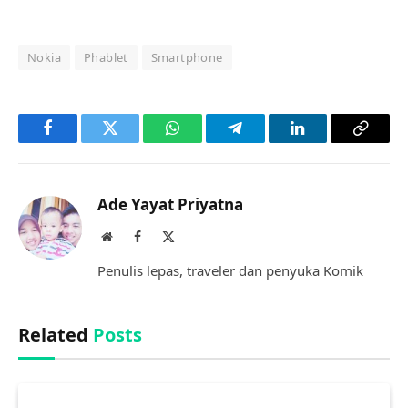
Nokia
Phablet
Smartphone
Facebook
Twitter
WhatsApp
Telegram
LinkedIn
Copy
Link
Ade Yayat Priyatna
Website
Facebook
X
(Twitter)
Penulis lepas, traveler dan penyuka Komik
Related
Posts