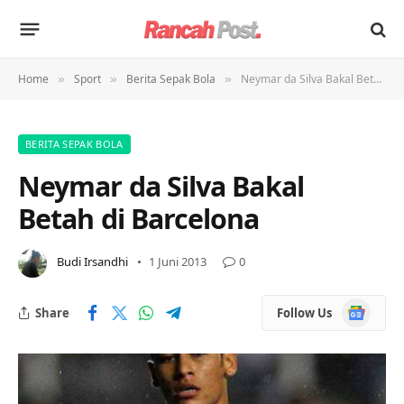
Home
Sport
Berita Sepak Bola
Neymar da Silva Bakal Betah di Barcelona
»
»
»
BERITA SEPAK BOLA
Neymar da Silva Bakal
Betah di Barcelona
Budi Irsandhi
1 Juni 2013
0
Google
Share
Follow Us
News