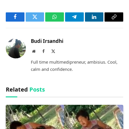
Facebook
Twitter
WhatsApp
Telegram
LinkedIn
Copy
Link
Budi Irsandhi
Website
Facebook
X
(Twitter)
Full time multimedipreneur, ambisius. Cool,
calm and confidence.
Related
Posts