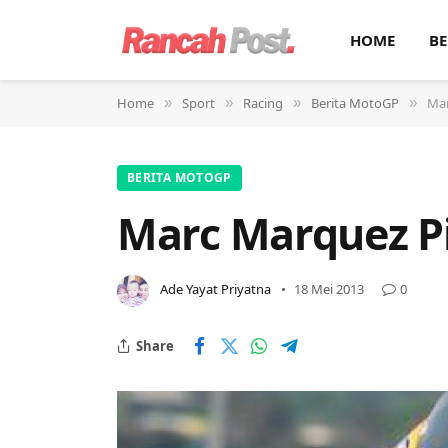
HOME
BE
Home
Sport
Racing
Berita MotoGP
Mar
»
»
»
»
BERITA MOTOGP
Marc Marquez P
Ade Yayat Priyatna
18 Mei 2013
0
Share