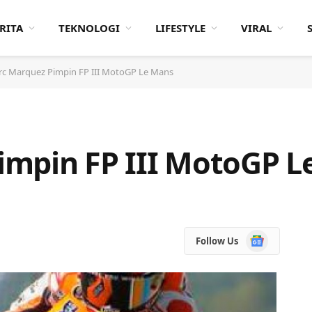
RITA
TEKNOLOGI
LIFESTYLE
VIRAL
c Marquez Pimpin FP III MotoGP Le Mans
impin FP III MotoGP L
Google
Follow Us
News