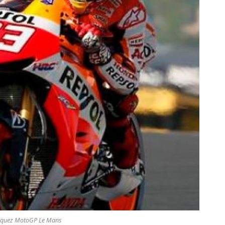
quez MotoGP Le Mans