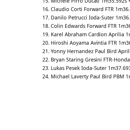
15. Michele Pirro Ducati 1m35.592s 
16. Claudio Corti Forward FTR 1m36.
17. Danilo Petrucci Ioda-Suter 1m36
18. Colin Edwards Forward FTR 1m36
19. Karel Abraham Cardion Aprilia 1
20. Hiroshi Aoyama Avintia FTR 1m36
21. Yonny Hernandez Paul Bird April
22. Bryan Staring Gresini FTR-Hond
23. Lukas Pesek Ioda-Suter 1m37.693
24. Michael Laverty Paul Bird PBM 1