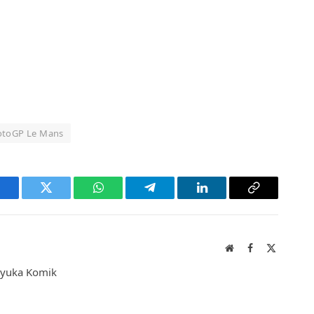
toGP Le Mans
acebook
Twitter
WhatsApp
Telegram
LinkedIn
Copy
Link
Website
Facebook
X
(Twitter)
enyuka Komik