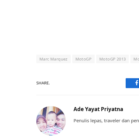
Marc Marquez
MotoGP
MotoGP 2013
Mo
SHARE.
F
Ade Yayat Priyatna
Penulis lepas, traveler dan p