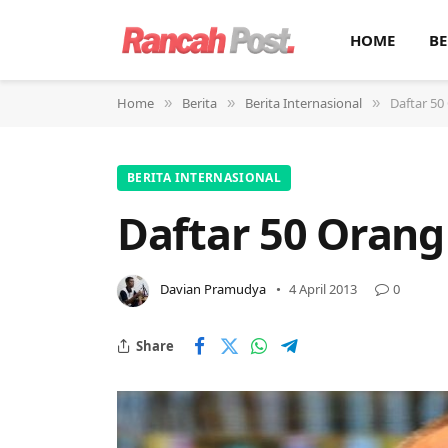
HOME
BE
Home
Berita
Berita Internasional
Daftar 50
»
»
»
BERITA INTERNASIONAL
Daftar 50 Orang
Davian Pramudya
4 April 2013
0
Share