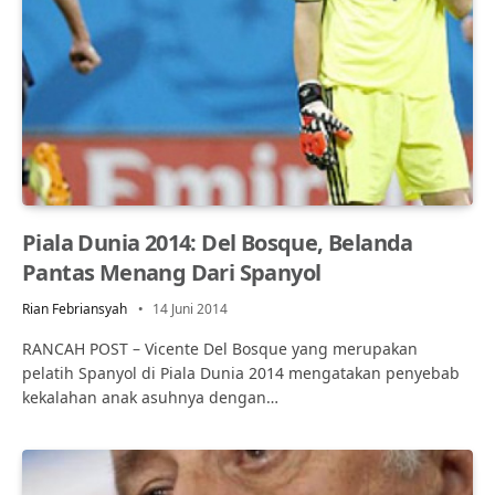
Piala Dunia 2014: Del Bosque, Belanda
Pantas Menang Dari Spanyol
Rian Febriansyah
14 Juni 2014
RANCAH POST – Vicente Del Bosque yang merupakan
pelatih Spanyol di Piala Dunia 2014 mengatakan penyebab
kekalahan anak asuhnya dengan…