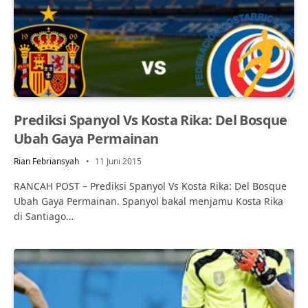
Prediksi Spanyol Vs Kosta Rika: Del Bosque
Ubah Gaya Permainan
Rian Febriansyah
11 Juni 2015
RANCAH POST – Prediksi Spanyol Vs Kosta Rika: Del Bosque
Ubah Gaya Permainan. Spanyol bakal menjamu Kosta Rika
di Santiago…