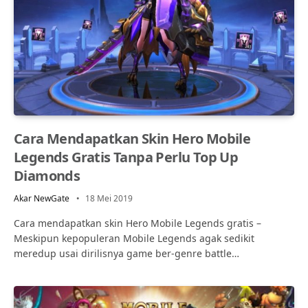
Cara Mendapatkan Skin Hero Mobile
Legends Gratis Tanpa Perlu Top Up
Diamonds
Akar NewGate
18 Mei 2019
Cara mendapatkan skin Hero Mobile Legends gratis –
Meskipun kepopuleran Mobile Legends agak sedikit
meredup usai dirilisnya game ber-genre battle…