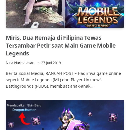
Miris, Dua Remaja di Filipina Tewas
Tersambar Petir saat Main Game Mobile
Legends
Nina Nurmalasari
27 Juni 2019
Berita Sosial Media, RANCAH POST – Hadirnya game online
seperti Mobile Legends (ML) dan Player Unknow’s
Battlegrounds (PUBG), membuat anak-anak…