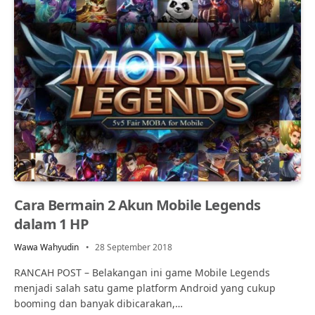
Cara Bermain 2 Akun Mobile Legends
dalam 1 HP
Wawa Wahyudin
28 September 2018
RANCAH POST – Belakangan ini game Mobile Legends
menjadi salah satu game platform Android yang cukup
booming dan banyak dibicarakan,…