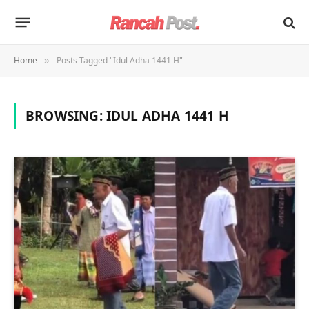
Home
Posts Tagged "Idul Adha 1441 H"
»
BROWSING:
IDUL ADHA 1441 H