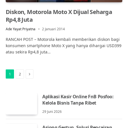
Diskon, Motorola Moto X Dijual Seharga
Rp4,8 Juta
Ade Yayat Priyatna
2 Januari 2014
RANCAH POST – Motorola kembali memberikan diskon bagi
konsumen smartphone Moto X yang hanya dihargai USD399
atau sekira Rp4,8 juta…
Next
1
2
Aplikasi Kasir Online FnB Posfoo:
Kelola Bisnis Tanpa Ribet
29 Juni 2026
Asiong Gestun, Solusi Pencairan