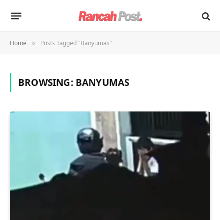
Home
Posts Tagged "Banyumas"
»
BROWSING:
BANYUMAS