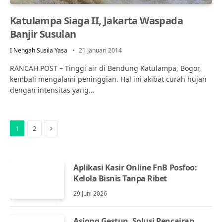
Katulampa Siaga II, Jakarta Waspada
Banjir Susulan
I Nengah Susila Yasa
21 Januari 2014
RANCAH POST – Tinggi air di Bendung Katulampa, Bogor,
kembali mengalami peninggian. Hal ini akibat curah hujan
dengan intensitas yang…
Next
1
2
Aplikasi Kasir Online FnB Posfoo:
Kelola Bisnis Tanpa Ribet
29 Juni 2026
Asiong Gestun, Solusi Pencairan