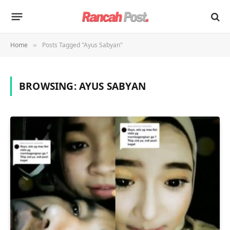
Home
Posts Tagged "Ayus Sabyan"
»
BROWSING:
AYUS SABYAN