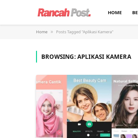
HOME
BE
Home
Posts Tagged "Aplikasi Kamera"
»
BROWSING:
APLIKASI KAMERA