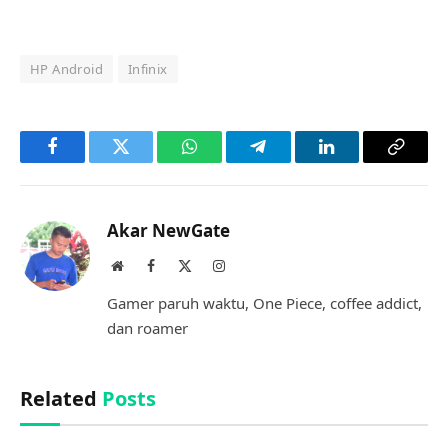
HP Android
Infinix
Facebook
Twitter
WhatsApp
Telegram
LinkedIn
Copy
Link
Akar NewGate
Website
Facebook
X
Instagram
(Twitter)
Gamer paruh waktu, One Piece, coffee addict,
dan roamer
Related
Posts