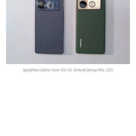
Spesifikasi Infinix Note 50x 5G Terkuak Jelang Rilis. (IST)