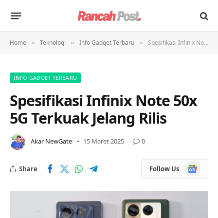
Home
Teknologi
Info Gadget Terbaru
Spesifikasi Infinix Note 50x 5G Terkuak Jelang Rilis
»
»
»
INFO GADGET TERBARU
Spesifikasi Infinix Note 50x
5G Terkuak Jelang Rilis
Akar NewGate
15 Maret 2025
0
Google
Share
Follow Us
News