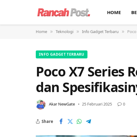
HOME
BE
Home
Teknologi
Info Gadget Terbaru
Poco 
»
»
»
INFO GADGET TERBARU
Poco X7 Series R
dan Spesifikasi
Akar NewGate
25 Februari 2025
0
Share