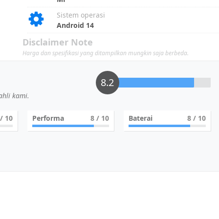
Sistem operasi
Android 14
Disclaimer Note
Harga dan spesifikasi yang ditampilkan mungkin saja berbeda.
8.2
hli kami.
/ 10
Performa
8
/ 10
Baterai
8
/ 10