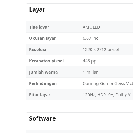
Layar
Tipe layar
AMOLED
Ukuran layar
6.67 inci
Resolusi
1220 x 2712 piksel
Kerapatan piksel
446 ppi
Jumlah warna
1 miliar
Perlindungan
Corning Gorilla Glass Vic
Fitur layar
120Hz, HDR10+, Dolby Visi
Software