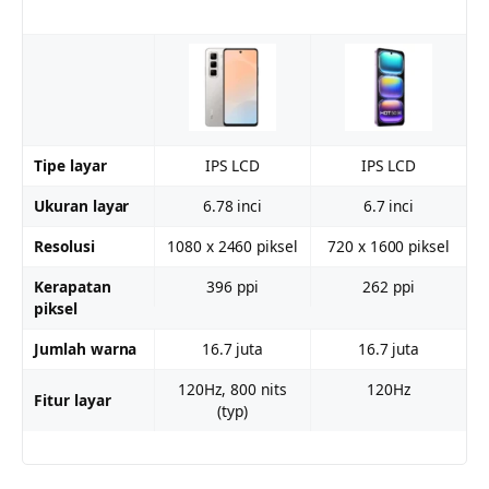
Tipe layar
IPS LCD
IPS LCD
Ukuran layar
6.78 inci
6.7 inci
Resolusi
1080 x 2460 piksel
720 x 1600 piksel
Kerapatan
396 ppi
262 ppi
piksel
Jumlah warna
16.7 juta
16.7 juta
120Hz, 800 nits
120Hz
Fitur layar
(typ)