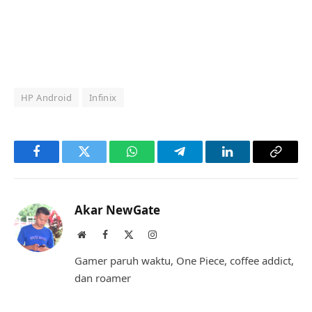
HP Android
Infinix
Facebook
Twitter
WhatsApp
Telegram
LinkedIn
Copy
Link
Akar NewGate
Website
Facebook
X
Instagram
(Twitter)
Gamer paruh waktu, One Piece, coffee addict,
dan roamer