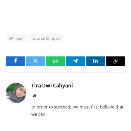
SPinjam
Tutorial Shopee
Facebook
Twitter
WhatsApp
Telegram
LinkedIn
Copy
Link
Tira Dwi Cahyani
Website
In order to succeed, we must first believe that
we can!!