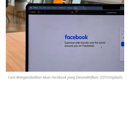
Cara Mengembalikan Akun Facebook yang Dinonaktifkan. (IST/Unsplash)