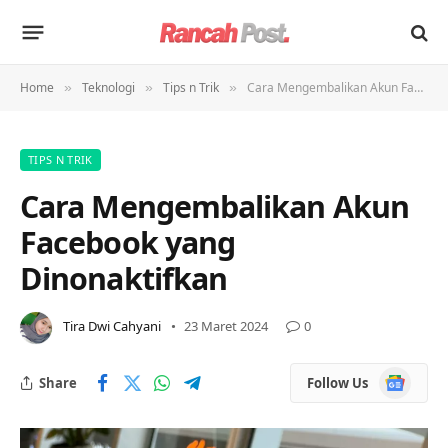
Home
Teknologi
Tips n Trik
Cara Mengembalikan Akun Facebook yang Dinonaktifkan
»
»
»
TIPS N TRIK
Cara Mengembalikan Akun
Facebook yang
Dinonaktifkan
Tira Dwi Cahyani
23 Maret 2024
0
Google
Share
Follow Us
News