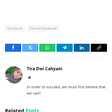
Facebook
Tutorial Facebook
Facebook
Twitter
WhatsApp
Telegram
LinkedIn
Copy
Link
Tira Dwi Cahyani
Website
In order to succeed, we must first believe that
we can!!
Related
Posts