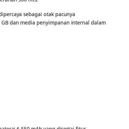
dipercaya sebagai otak pacunya
6 GB dan media penyimpanan internal dalam
aterai 6.550 mAh yang disertai fitur