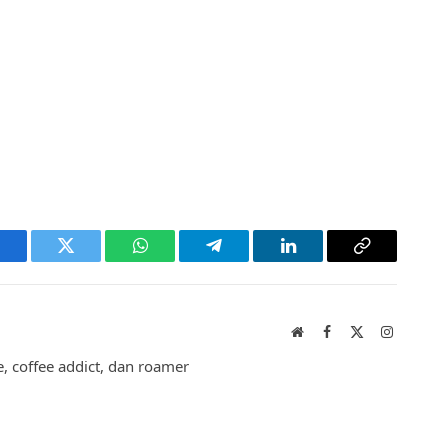
acebook
Twitter
WhatsApp
Telegram
LinkedIn
Copy
Link
Website
Facebook
X
Instagram
(Twitter)
 coffee addict, dan roamer