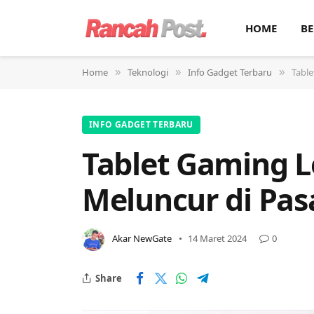
HOME
BE
Home
Teknologi
Info Gadget Terbaru
Table
»
»
»
INFO GADGET TERBARU
Tablet Gaming L
Meluncur di Pas
Akar NewGate
14 Maret 2024
0
Share