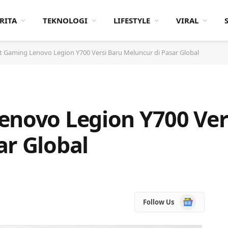
RITA
TEKNOLOGI
LIFESTYLE
VIRAL
t Gaming Lenovo Legion Y700 Versi Baru Meluncur di Pasar Global
enovo Legion Y700 Ver
ar Global
Google
Follow Us
News