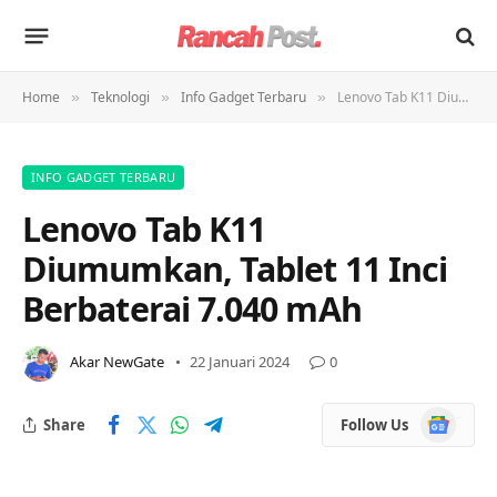
Home
Teknologi
Info Gadget Terbaru
Lenovo Tab K11 Diumumkan, Tablet 11 Inci Berbaterai 7.040 mAh
»
»
»
INFO GADGET TERBARU
Lenovo Tab K11
Diumumkan, Tablet 11 Inci
Berbaterai 7.040 mAh
Akar NewGate
22 Januari 2024
0
Google
Share
Follow Us
News