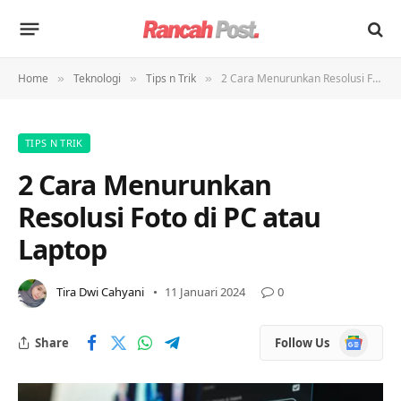
Home
Teknologi
Tips n Trik
2 Cara Menurunkan Resolusi Foto di PC atau Laptop
»
»
»
TIPS N TRIK
2 Cara Menurunkan
Resolusi Foto di PC atau
Laptop
Tira Dwi Cahyani
11 Januari 2024
0
Google
Share
Follow Us
News