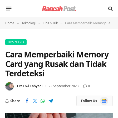
Home
Teknologi
Tips n Trik
Cara Memperbaiki Memory Card yang Rusak dan Tidak Terdeteksi
»
»
»
TIPS N TRIK
Cara Memperbaiki Memory
Card yang Rusak dan Tidak
Terdeteksi
Tira Dwi Cahyani
22 September 2023
0
Google
Share
Follow Us
News