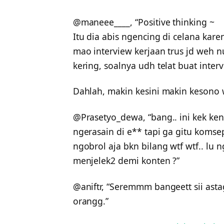
@maneee____, “Positive thinking ~
Itu dia abis ngencing di celana kar
mao interview kerjaan trus jd weh n
kering, soalnya udh telat buat inter
Dahlah, makin kesini makin kesono 
@Prasetyo_dewa, “bang.. ini kek kenal 
ngerasain di e** tapi ga gitu komsep
ngobrol aja bkn bilang wtf wtf.. lu
menjelek2 demi konten ?”
@aniftr, “Seremmm bangeett sii asta
orangg.”