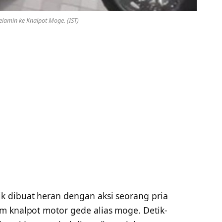
lamin ke Knalpot Moge. (IST)
ik dibuat heran dengan aksi seorang pria
m knalpot motor gede alias moge. Detik-