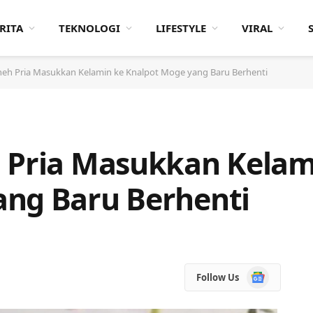
RITA
TEKNOLOGI
LIFESTYLE
VIRAL
neh Pria Masukkan Kelamin ke Knalpot Moge yang Baru Berhenti
 Pria Masukkan Kelam
ang Baru Berhenti
Google
Follow Us
News