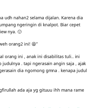
ena udh nahan2 selama dijalan. Karena dia
umpang ngeringin di knalpot. Biar cepet
view nya. 🙂
weh orang2 ini! 😫”
orang ini , anak ini disabilitas tuli.. ini
 judulnya . tapi ngerasain angin saja , ajak
 ngerasain dia ngomong gmna . kenapa judul
gfirullah ada aja yg gituuu ihh mana rame