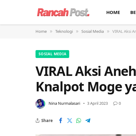
HOME
BE
Home
Teknologi
Sosial Media
VIRAL Aksi A
»
»
»
SOSIAL MEDIA
VIRAL Aksi Aneh
Knalpot Moge y
Nina Nurmalasari
3 April 2023
0
Share