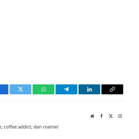
acebook
Twitter
WhatsApp
Telegram
LinkedIn
Copy
Link
Website
Facebook
X
Instagram
(Twitter)
 coffee addict, dan roamer