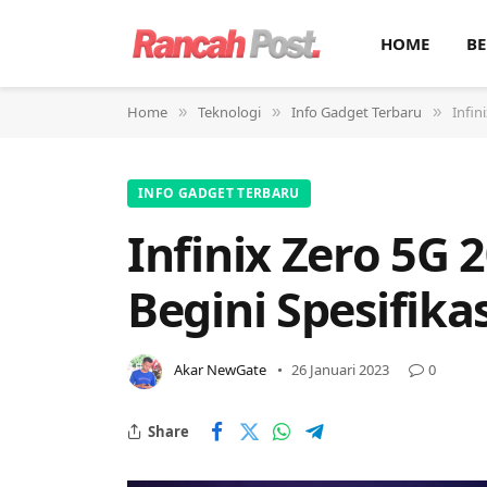
HOME
BE
Home
Teknologi
Info Gadget Terbaru
Infin
»
»
»
INFO GADGET TERBARU
Infinix Zero 5G 
Begini Spesifika
Akar NewGate
26 Januari 2023
0
Share