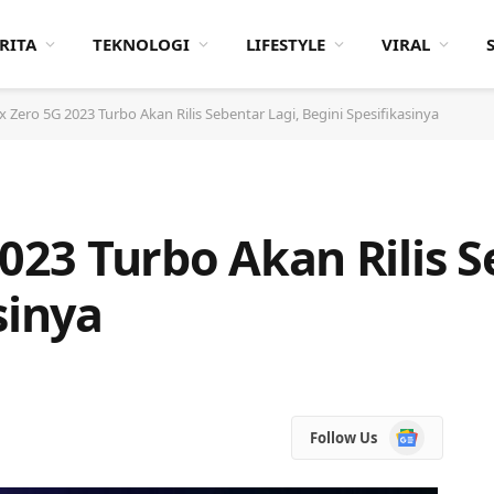
RITA
TEKNOLOGI
LIFESTYLE
VIRAL
ix Zero 5G 2023 Turbo Akan Rilis Sebentar Lagi, Begini Spesifikasinya
2023 Turbo Akan Rilis S
sinya
Google
Follow Us
News