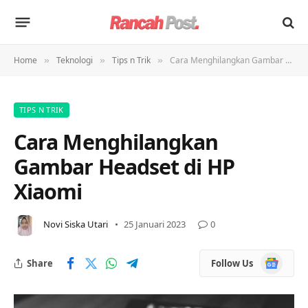
Home
Teknologi
Tips n Trik
Cara Menghilangkan Gambar Headset di HP Xiaomi
»
»
»
TIPS N TRIK
Cara Menghilangkan
Gambar Headset di HP
Xiaomi
Novi Siska Utari
25 Januari 2023
0
Google
Share
Follow Us
News