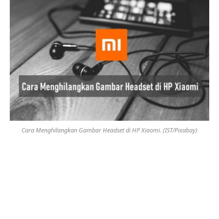
Cara Menghilangkan Gambar Headset di HP Xiaomi. (IST/Pixabay)