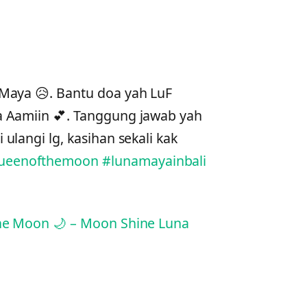
 Maya 😥. Bantu doa yah LuF
a Aamiin 💕. Tanggung jawab yah
ulangi lg, kasihan sekali kak
ueenofthemoon
#lunamayainbali
The Moon 🌙 – Moon Shine Luna