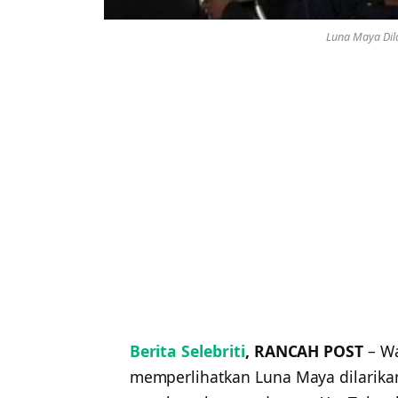
Luna Maya Dila
Berita Selebriti
, RANCAH POST
– Wa
memperlihatkan Luna Maya dilarikan