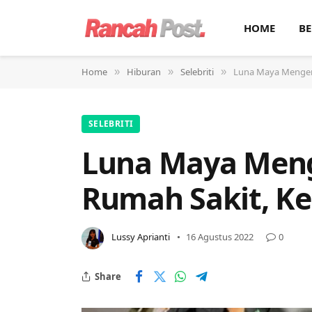
HOME
BE
Home
Hiburan
Selebriti
Luna Maya Mengera
»
»
»
SELEBRITI
Luna Maya Meng
Rumah Sakit, K
Lussy Aprianti
16 Agustus 2022
0
Share