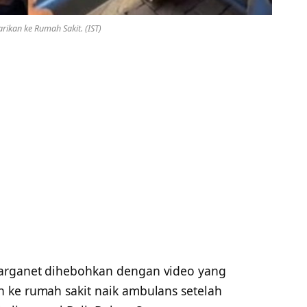
rikan ke Rumah Sakit. (IST)
rganet dihebohkan dengan video yang
 ke rumah sakit naik ambulans setelah