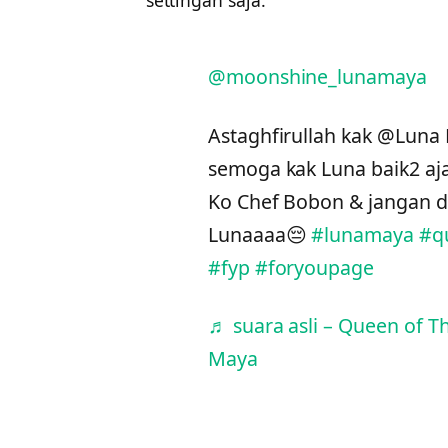
settingan saja.
@moonshine_lunamaya
Astaghfirullah kak @Luna
semoga kak Luna baik2 aj
Ko Chef Bobon & jangan di 
Lunaaaa😔
#lunamaya
#q
#fyp
#foryoupage
♬ suara asli – Queen of 
Maya