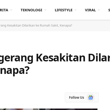
RITA
TEKNOLOGI
LIFESTYLE
VIRAL
ng Kesakitan Dilarikan ke Rumah Sakit, Kenapa?
erang Kesakitan Dilar
enapa?
Google
Follow Us
News