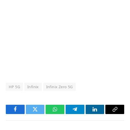
HP 5G
Infinix
Infinix Zero 5G
Facebook
Twitter
WhatsApp
Telegram
LinkedIn
Copy
Link