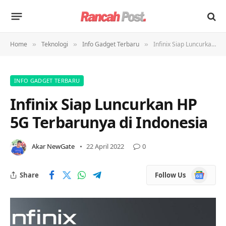
Home
Teknologi
Info Gadget Terbaru
Infinix Siap Luncurkan HP 5G Terbarunya di Indonesia
»
»
»
INFO GADGET TERBARU
Infinix Siap Luncurkan HP
5G Terbarunya di Indonesia
Akar NewGate
22 April 2022
0
Google
Share
Follow Us
News