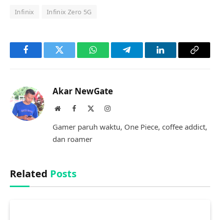
Infinix
Infinix Zero 5G
Facebook
Twitter
WhatsApp
Telegram
LinkedIn
Copy
Link
Akar NewGate
Website
Facebook
X
Instagram
(Twitter)
Gamer paruh waktu, One Piece, coffee addict,
dan roamer
Related
Posts