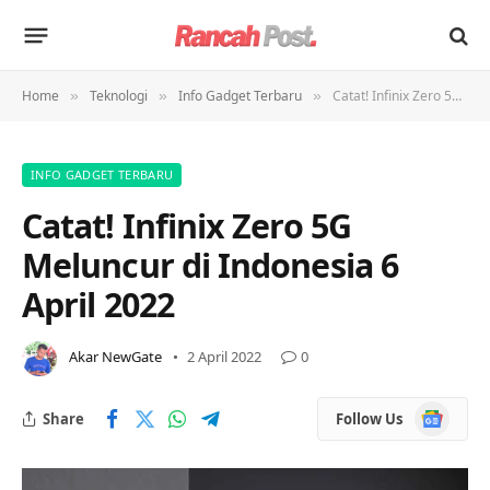
Home
Teknologi
Info Gadget Terbaru
Catat! Infinix Zero 5G Meluncur di Indonesia 6 April 2022
»
»
»
INFO GADGET TERBARU
Catat! Infinix Zero 5G
Meluncur di Indonesia 6
April 2022
Akar NewGate
2 April 2022
0
Google
Share
Follow Us
News