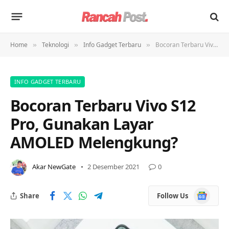
Home
Teknologi
Info Gadget Terbaru
Bocoran Terbaru Vivo S12 Pro, Gunakan Layar AMOLED Melengkung?
»
»
»
INFO GADGET TERBARU
Bocoran Terbaru Vivo S12
Pro, Gunakan Layar
AMOLED Melengkung?
Akar NewGate
2 Desember 2021
0
Google
Share
Follow Us
News