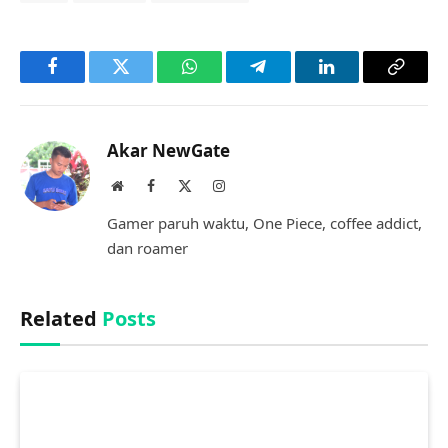
Facebook
Twitter
WhatsApp
Telegram
LinkedIn
Copy
Link
Akar NewGate
Website
Facebook
X
Instagram
(Twitter)
Gamer paruh waktu, One Piece, coffee addict,
dan roamer
Related
Posts